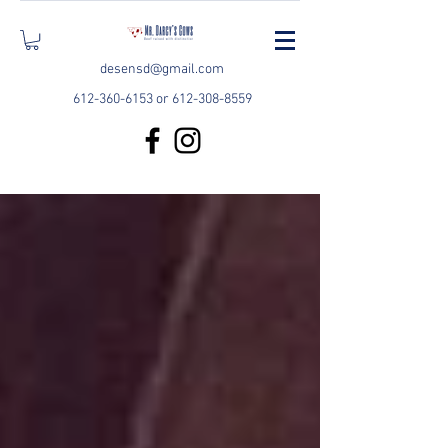
desensd@gmail.com
612-360-6153
or
612-308-8559